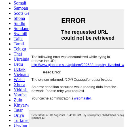
Somali
Samoan
Scots Gaelic
Shona
Sindhi
Sundanese
Swahili
Tajik
Tamil
Telugu
Thai
Ukrainian
Urdu
Uzbek
Vietnamese
Welsh
Xhosa
Yiddish
Yoruba
Zulu
Kinyarwanda
Tatar
Oriya
Turkmen
Uyghur