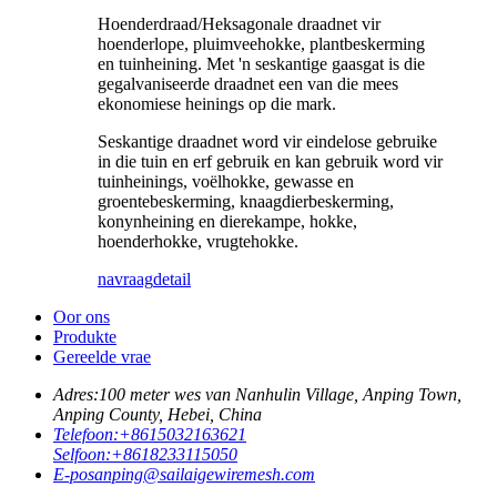
Hoenderdraad/Heksagonale draadnet vir
hoenderlope, pluimveehokke, plantbeskerming
en tuinheining. Met 'n seskantige gaasgat is die
gegalvaniseerde draadnet een van die mees
ekonomiese heinings op die mark.
Seskantige draadnet word vir eindelose gebruike
in die tuin en erf gebruik en kan gebruik word vir
tuinheinings, voëlhokke, gewasse en
groentebeskerming, knaagdierbeskerming,
konynheining en dierekampe, hokke,
hoenderhokke, vrugtehokke.
navraag
detail
Oor ons
Produkte
Gereelde vrae
Adres:
100 meter wes van Nanhulin Village, Anping Town,
Anping County, Hebei, China
Telefoon:
+8615032163621
Selfoon:
+8618233115050
E-pos
anping@sailaigewiremesh.com