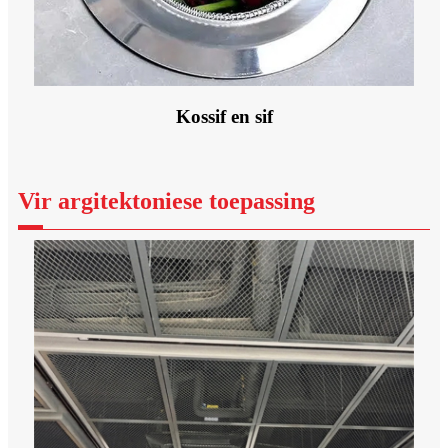
Kossif en sif
Vir argitektoniese toepassing