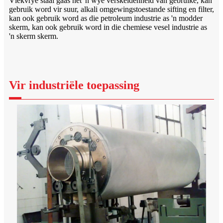
Vlekvrye staal gaas het 'n wye verskeidenheid van gebruike, kan
gebruik word vir suur, alkali omgewingstoestande sifting en filter,
kan ook gebruik word as die petroleum industrie as 'n modder
skerm, kan ook gebruik word in die chemiese vesel industrie as
'n skerm skerm.
Vir industriële toepassing