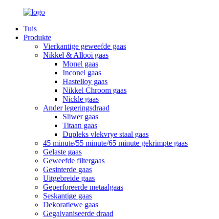
Tuis
Produkte
Vierkantige geweefde gaas
Nikkel & Allooi gaas
Monel gaas
Inconel gaas
Hastelloy gaas
Nikkel Chroom gaas
Nickle gaas
Ander legeringsdraad
Sliwer gaas
Titaan gaas
Dupleks vlekvrye staal gaas
45 minute/55 minute/65 minute gekrimpte gaas
Gelaste gaas
Geweefde filtergaas
Gesinterde gaas
Uitgebreide gaas
Geperforeerde metaalgaas
Seskantige gaas
Dekoratiewe gaas
Gegalvaniseerde draad