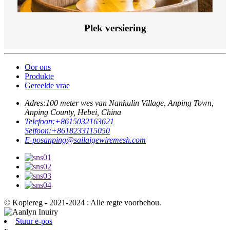
Plek versiering
Oor ons
Produkte
Gereelde vrae
Adres:
100 meter wes van Nanhulin Village, Anping Town,
Anping County, Hebei, China
Telefoon:
+8615032163621
Selfoon:
+8618233115050
E-pos
anping@sailaigewiremesh.com
© Kopiereg - 2021-2024 : Alle regte voorbehou.
Stuur e-pos