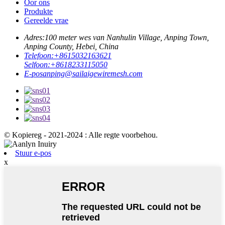
Oor ons
Produkte
Gereelde vrae
Adres:
100 meter wes van Nanhulin Village, Anping Town,
Anping County, Hebei, China
Telefoon:
+8615032163621
Selfoon:
+8618233115050
E-pos
anping@sailaigewiremesh.com
© Kopiereg - 2021-2024 : Alle regte voorbehou.
Stuur e-pos
x