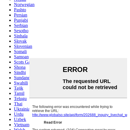
Norwegian
Pashto
Persian
Punjabi
Serbian
Sesotho
Sinhala
Slovak
Slovenian
Somali
Samoan
Scots Gaelic
Shona
Sindhi
Sundanese
Swahili
Tajik
Tamil
Telugu
Thai
Ukrainian
Urdu
Uzbek
Vietnamese
Welsh